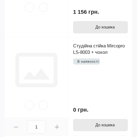
1 156 грн.
До кошика
Студійна стійка Mircopro
LS-8003 + чохол
В наявності
0 грн.
До кошика