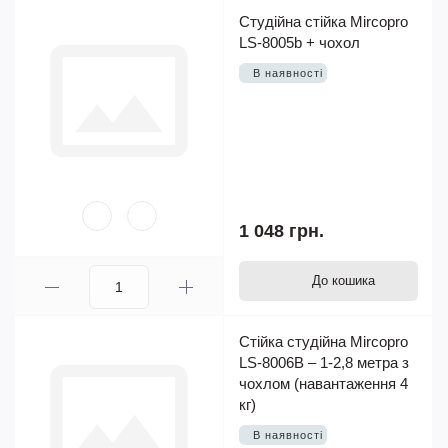
Студійна стійка Mircopro
LS-8005b + чохол
В наявності
1 048 грн.
До кошика
Стійка студійна Mircopro
LS-8006B – 1-2,8 метра з
чохлом (навантаження 4
кг)
В наявності