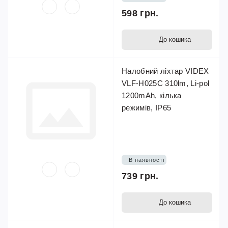
598 грн.
До кошика
Налобний ліхтар VIDEX
VLF-H025C 310lm, Li-pol
1200mAh, кілька
режимів, IP65
В наявності
739 грн.
До кошика