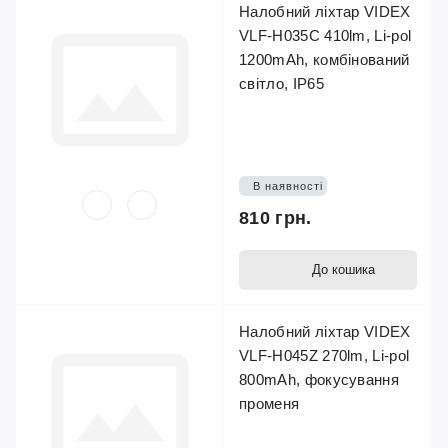
Налобний ліхтар VIDEX
VLF-H035C 410lm, Li-pol
1200mAh, комбінований
світло, IP65
В наявності
810 грн.
До кошика
Налобний ліхтар VIDEX
VLF-H045Z 270lm, Li-pol
800mAh, фокусування
променя