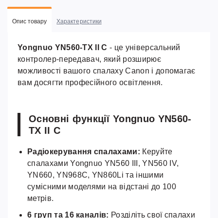
Опис товару
Характеристики
Yongnuo YN560-TX II C
- це універсальний
контролер-передавач, який розширює
можливості вашого спалаху Canon і допомагає
вам досягти професійного освітлення.
Основні функції Yongnuo YN560-
TX II C
Радіокерування спалахами:
Керуйте
спалахами Yongnuo YN560 III, YN560 IV,
YN660, YN968C, YN860Li та іншими
сумісними моделями на відстані до 100
метрів.
6 груп та 16 каналів:
Розділіть свої спалахи