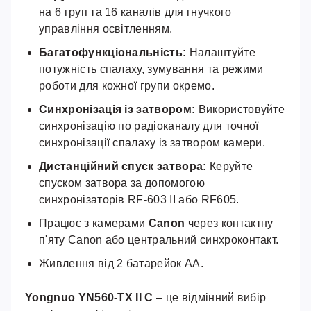
на 6 груп та 16 каналів для гнучкого
управління освітленням.
Багатофункціональність:
Налаштуйте
потужність спалаху, зумування та режими
роботи для кожної групи окремо.
Синхронізація із затвором:
Використовуйте
синхронізацію по радіоканалу для точної
синхронізації спалаху із затвором камери.
Дистанційний спуск затвора:
Керуйте
спуском затвора за допомогою
синхронізаторів RF-603 II або RF605.
Працює з камерами
Canon
через контактну
п'яту Canon або центральний синхроконтакт.
Живлення від 2 батарейок AA.
Yongnuo YN560-TX II C
– це відмінний вибір