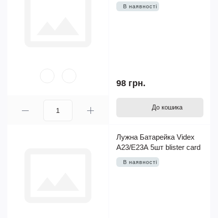
В наявності
98 грн.
До кошика
Лужна Батарейка Videx
А23/Е23А 5шт blister card
В наявності