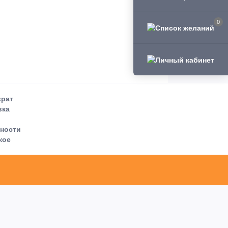
0
врат
вка
ности
кое