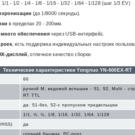
- 1/2 - 1/4 - 1/8 - 1/16 - 1/32 - 1/64 - 1/128 (шаг 1/3 EV)
нхронизации
(до 1/8000 секунды).
вки
в пределах 20 - 200мм.
ммного обеспечения
через USB-интерфейс.
троек
, есть поддержка индивидуальных настроек пользова
ЖК-дисплей,
отличное качество сборки
Технические характеристики Yongnuo YN-600EX-RT
60
ручной М, ведомой вспышки - S1, S2, Multi - с
RT TTL
да: S1-без, S2-с пропуском предвспышки
1/1, ½, ¼, 1/8, 1/16, 1/32, 1/64, 1/128
/HSS)
да
горячий башмак, РС-порт