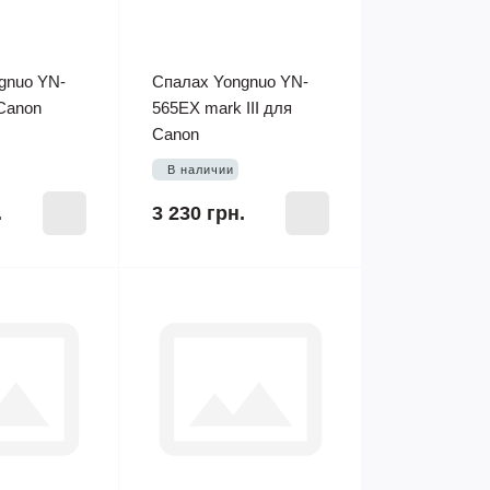
gnuo YN-
Спалах Yongnuo YN-
Canon
565EX mark III для
Canon
В наличии
.
3 230 грн.