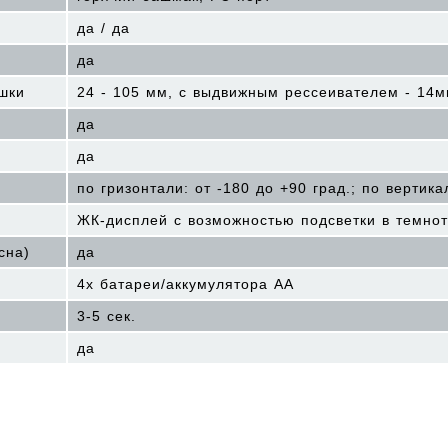
да / да
да
шки
24 - 105 мм, с выдвижным рессеивателем - 14
да
да
по гризонтали: от -180 до +90 град.; по вертика
ЖК-дисплей с возможностью подсветки в темно
сна)
да
4x батареи/аккумулятора AA
3-5 сек.
да