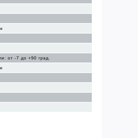
мм
ли: от -7 до +90 град.
те