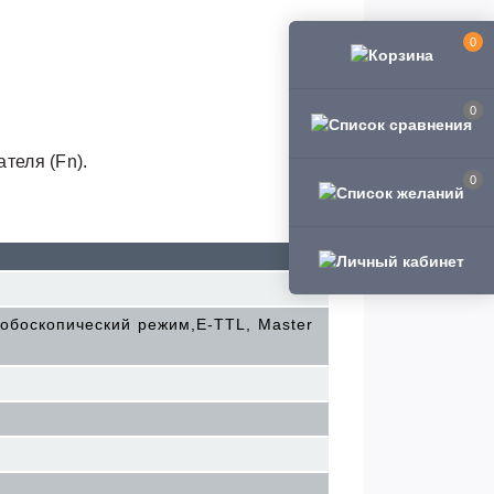
0
0
теля (Fn).
0
тробоскопический режим,E-TTL, Master